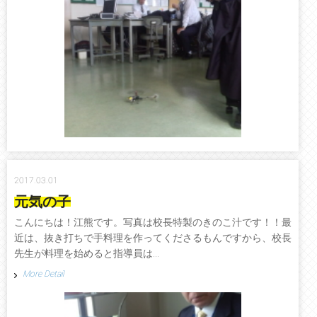
2017.03.01
元気の子
こんにちは！江熊です。写真は校長特製のきのこ汁です！！最
近は、抜き打ちで手料理を作ってくださるもんですから、校長
先生が料理を始めると指導員は...
More Detail