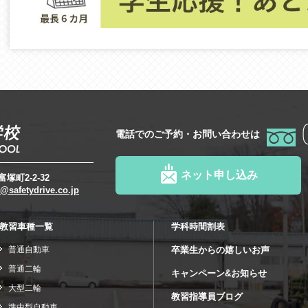
電話でのご予約・お問い合わせは
ネット申し込み
塚町2-2-32
@safetydrive.co.jp
教習車種一覧
学科時間割表
普通自動車
卒業生からの嬉しいお声
普通二輪
キャンペーン&お知らせ
大型二輪
教習指導員ブログ
準中型自動車