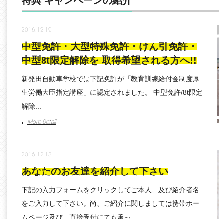
特典 キャンペーンの紹介
2016.12.19
中型免許・大型特殊免許・けん引免許・
中型8t限定解除を 取得希望される方へ!!
新発田自動車学校では下記免許が「教育訓練給付金制度厚
生労働大臣指定講座」に認定されました。 中型免許/8t限定
解除...
More Detail
2016.12.13
あなたのお友達を紹介して下さい
下記の入力フォームをクリックしてご本人、及び紹介者名
をご入力して下さい。尚、ご紹介に関しましては携帯ホー
ムページ及び、直接受付にても承っ...